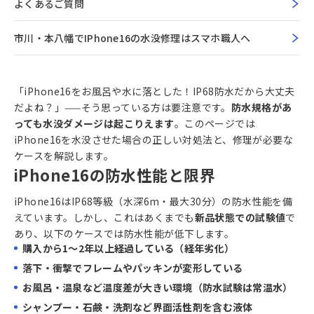
よくあるご質問
市川・本八幡でiPhone16の水没修理はスマホ職人へ
「iPhone16をお風呂や水に落とした！IP68防水だから大丈夫
だよね？」——そう思っている方は要注意です。
防水規格があ
っても水没ダメージは起こりえます
。このページでは
iPhone16を水没させた場合の正しい対処法と、修理が必要な
ケースを解説します。
iPhone16の防水性能と限界
iPhone16はIP68等級（水深6m・最大30分）の防水性能を備
えています。しかし、これはあくまでも
新品状態での試験値
で
あり、以下のケースでは防水性能が低下します。
購入から1〜2年以上経過している（経年劣化）
落下・衝撃でフレームやパッキンが変形している
お風呂・温泉など温度差が大きい環境（防水試験は常温水）
シャンプー・石鹸・洗剤など界面活性剤を含む液体