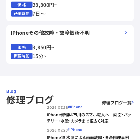
28,800円~
価 格
7日～
所要時間
IPhoneその他故障・故障個所不明
3,850円~
価 格
15分~
所要時間
Blog
修理ブログ
修理ブログ一覧
#iPhone
2026.07.28
IPhone修理は市川のスマホ職人へ｜画面・バッ
テリー・水没・カメラまで幅広く対応
#iPhone
2026.07.23
IPhone15 水没による画面故障・洗浄修理事例｜