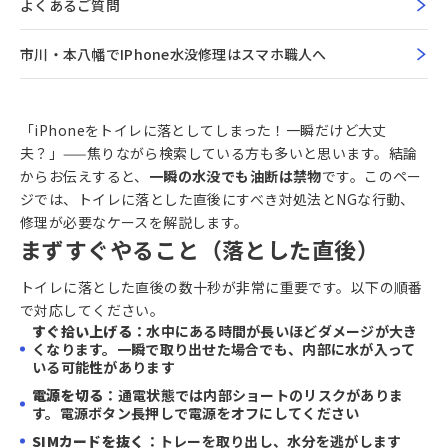
よくあるご質問
市川・本八幡でiPhone水没修理はスマホ職人へ
「iPhoneをトイレに落としてしまった！一瞬だけど大丈
夫？」——焦りながら検索している方も多いと思います。結論
からお伝えすると、
一瞬の水没でも油断は禁物
です。このペー
ジでは、トイレに落とした直後にすべき対処法とNGな行動、
修理が必要なケースを解説します。
まずすぐやること（落とした直後）
トイレに落とした直後の数十秒が非常に重要です。以下の順番
で対応してください。
すぐ拾い上げる
：水中にある時間が長いほどダメージが大き
くなります。一瞬で取り出せた場合でも、内部に水が入って
いる可能性があります
電源を切る
：通電状態では内部ショートのリスクがありま
す。電源ボタン長押しで電源をオフにしてください
SIMカードを抜く
：トレーを取り出し、水分を逃がします