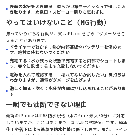
表面の水分をふき取る
：柔らかい布やティッシュで優しくふ
き取ります。充電口・スピーカー周りも忘れずに
やってはいけないこと（NG行動）
焦ってやりがちな行動が、実はiPhoneをさらにダメージを与
えることがあります。
ドライヤーで乾かす
：熱が内部基板やバッテリーを傷めま
す。絶対に使わないでください
充電する
：水が残った状態で充電すると内部でショートしま
す。完全に乾燥するまで充電しないでください
電源を入れて確認する
：「壊れてないか試したい」気持ちは
わかりますが、通電がダメージを広げます
激しく振る・吹く
：水分が内部に押し込まれることがありま
す
一瞬でも油断できない理由
最新のiPhoneはIP68防水規格（水深6m・最大30分）に対応
していますが、これはあくまで「新品時の試験値」です。
経年
使用や落下による衝撃で防水性能は低下
します。また、トイレ