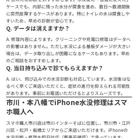
ケースでも、内部に残った水分が腐食を進め、数日〜数週間後
に突然故障するケースがあります。特にトイレの水は腐食しや
すいため、早めの診断が安心です。
Q. データは消えますか？
A. 修理内容によります。クリーニングや充電口修理はデータへ
の影響はありません。ただし水没による基板ダメージが大きい
場合は、データ取り出しが困難になるケースもあります。早め
のご相談をおすすめします。
Q. 当日持ち込みで診てもらえますか？
A. はい、飛び込みでの水没診断も対応しています。水没後はな
るべく早くご来店いただくと、症状の進行を抑えられる可能性
があります。事前にお電話いただけるとよりスムーズです。
市川・本八幡でiPhone水没修理はスマ
ホ職人へ
スマホ職人市川店は市川インターそばに位置し、市川市・江戸
川区・松戸・船橋エリアからご来店いただけます。iPhoneの
水没診断・修理を即日対応（要事前確認）で承っています。