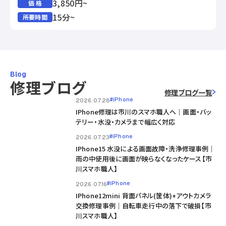
3,850円~
価 格
15分~
所要時間
Blog
修理ブログ
修理ブログ一覧
#iPhone
2026.07.28
IPhone修理は市川のスマホ職人へ｜画面・バッ
テリー・水没・カメラまで幅広く対応
#iPhone
2026.07.23
IPhone15 水没による画面故障・洗浄修理事例｜
雨の中使用後に画面が映らなくなったケース【市
川スマホ職人】
#iPhone
2026.07.16
IPhone12mini 背面パネル(筐体)+アウトカメラ
交換修理事例｜自転車走行中の落下で破損【市
川スマホ職人】