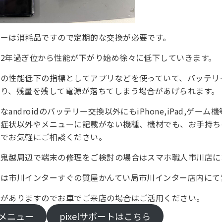
リーは消耗品ですので定期的な交換が必要です。
2年過ぎ位から性能が下がり始め徐々に低下していきます。
の性能低下の指標としてアプリなどを使っていて、バッテリー
たり、残量を残して電源が落ちてしまう場合があげられます。
androidのバッテリー交換以外にもiPhone,iPad,ゲー
の症状以外やメニューに記載がない機種、機材でも、お手持ち
のでお気軽にご相談ください。
、鬼越周辺で端末の修理をご検討の場合はスマホ職人市川店に
店は市川インターすぐの質屋かんてい局市川インター店内にて
場がありますのでお車でご来店の場合はご活用ください。
修理メニュー
pixelサポートはこちら