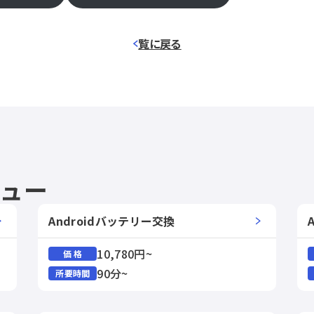
覧に戻る
ニュー
Androidバッテリー交換
10,780円~
価 格
90分~
所要時間