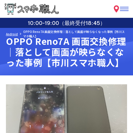
10:00-19:00（最終受付18:45）
OPPO Reno7A 画面交換修理｜落として画面が映らなくなった事例【市川ス
Android
マホ職人】
OPPO Reno7A 画面交換修理
｜落として画面が映らなくな
った事例【市川スマホ職人】