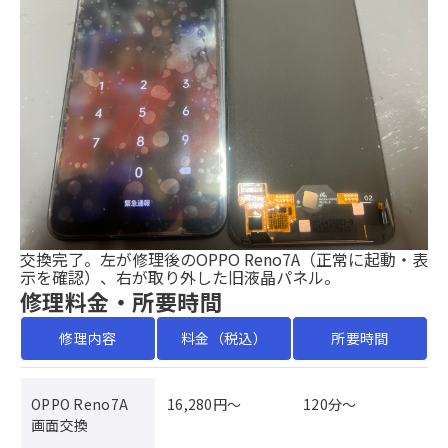
交換完了。左が修理後のOPPO Reno7A（正常に起動・表
示を確認）、右が取り外した旧液晶パネル。
修理料金・所要時間
修理内容
料金（税込）
所要時間
OPPO Reno7A
16,280円〜
120分〜
画面交換