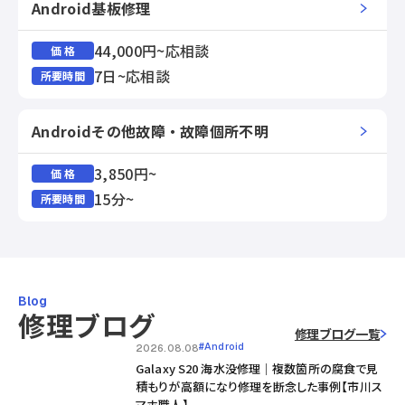
Android基板修理
44,000円~応相談
価 格
7日~応相談
所要時間
Androidその他故障・故障個所不明
3,850円~
価 格
15分~
所要時間
Blog
修理ブログ
修理ブログ一覧
#Android
2026.08.08
Galaxy S20 海水没修理｜複数箇所の腐食で見
積もりが高額になり修理を断念した事例【市川ス
マホ職人】