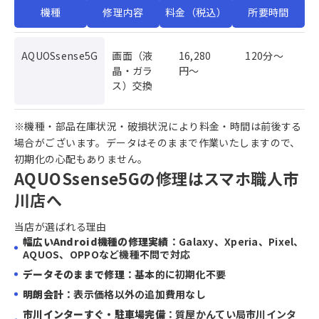
機種
修理内容
料金（税込）
所要時間
AQUOSsense5G
画面（液
16,280
120分〜
晶・ガラ
円〜
ス）交換
※機種・部品在庫状況・破損状況により料金・時間は前後する
場合がございます。データはそのままで作業いたしますので、
初期化の心配もありません。
AQUOSsense5Gの修理はスマホ職人市
川店へ
当店が選ばれる理由
幅広いAndroid機種の修理実績
：Galaxy、Xperia、Pixel、
AQUOS、OPPOなど機種不問で対応
データそのままで修理
：基本的に初期化不要
明朗会計
：表示価格以外の追加費用なし
市川インターすぐ・駐車場完備
：質屋かんてい局市川インタ