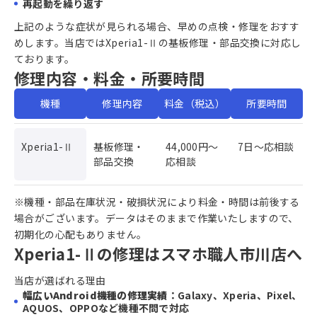
再起動を繰り返す
上記のような症状が見られる場合、早めの点検・修理をおすす
めします。当店ではXperia1-Ⅱの基板修理・部品交換に対応し
ております。
修理内容・料金・所要時間
機種
修理内容
料金（税込）
所要時間
Xperia1-Ⅱ
基板修理・
44,000円〜
7日〜応相談
部品交換
応相談
※機種・部品在庫状況・破損状況により料金・時間は前後する
場合がございます。データはそのままで作業いたしますので、
初期化の心配もありません。
Xperia1-Ⅱの修理はスマホ職人市川店へ
当店が選ばれる理由
幅広いAndroid機種の修理実績
：Galaxy、Xperia、Pixel、
AQUOS、OPPOなど機種不問で対応