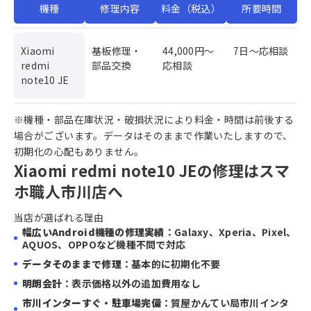
機種
修理内容
料金（税込）
所要時間
Xiaomi
基板修理・
44,000円〜
7日〜応相談
redmi
部品交換
応相談
note10 JE
※機種・部品在庫状況・破損状況により料金・時間は前後する
場合がございます。データはそのままで作業いたしますので、
初期化の心配もありません。
Xiaomi redmi note10 JEの修理はスマ
ホ職人市川店へ
当店が選ばれる理由
幅広いAndroid機種の修理実績
：Galaxy、Xperia、Pixel、
AQUOS、OPPOなど機種不問で対応
データそのままで修理
：基本的に初期化不要
明朗会計
：表示価格以外の追加費用なし
市川インターすぐ・駐車場完備
：質屋かんてい局市川インタ