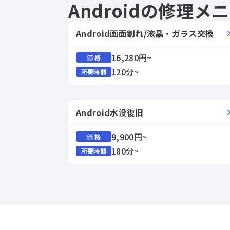
Androidの修理メ
Android画面割れ/液晶・ガラス交換
16,280円~
価 格
120分~
所要時間
Android水没復旧
9,900円~
価 格
180分~
所要時間