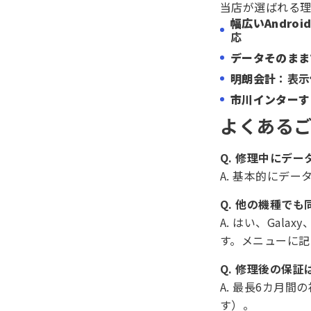
当店が選ばれる
幅広いAndro
応
データそのまま
明朗会計
：表示
市川インターす
よくあるご
Q. 修理中にデ
A. 基本的にデ
Q. 他の機種で
A. はい、Galax
す。メニューに
Q. 修理後の保
A. 最長6カ月
す）。