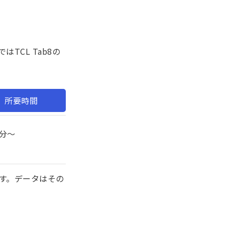
CL Tab8の
所要時間
0分〜
す。データはその