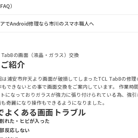
FAQ）
でAndroid修理なら市川のスマホ職人へ
 Tab8の画面（液晶・ガラス）交換
のご紹介
理 今回は浦安市弁天より画面が破損してしまったTCL Tab8の
作もできないとの事で画面交換をご案内しています。 作業時間
ットになっておりガラスが強力に張り付けられている為、強引
面も奇麗になり操作もできるようになりました。
b8でよくある画面トラブル
割れた・ヒビが入った
部反応しない