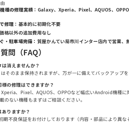
理由
id機種の修理実績
：Galaxy、Xperia、Pixel、AQUOS、O
で修理
：基本的に初期化不要
価格以外の追加費用なし
ぐ・駐車場完備
：質屋かんてい局市川インター店内で営業、
質問（FAQ）
ータは消えませんか？
ータはそのまま保持されますが、万が一に備えてバックアップ
も同様の修理はできますか？
y、Xperia、Pixel、AQUOS、OPPOなど幅広いAndroid
記載のない機種もまずはご相談ください。
証はありますか？
間の初期不良保証をお付けしております（内容・部品により異な