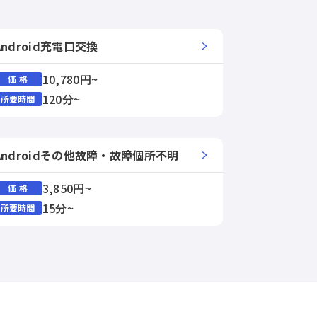
Android充電口交換
10,780円~
価 格
120分~
所要時間
Androidその他故障・故障個所不明
3,850円~
価 格
15分~
所要時間