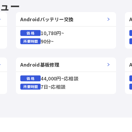
ニュー
Androidバッテリー交換
10,780円~
価 格
90分~
所要時間
Android基板修理
44,000円~応相談
価 格
7日~応相談
所要時間