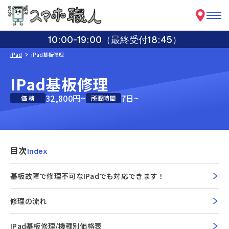
10:00-19:00（最終受付18:45）
iPad
iPad基板修理
IPad基板修理
32,800円~
7日~
価 格
所要時間
目次
Index
基板故障で修理不可なiPadでも対応できます！
修理の流れ
IPad基板修理/機種別価格表