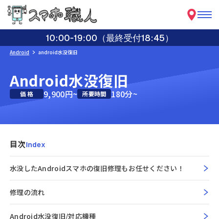
10:00-19:00（最終受付18:45）
Android
android水没復旧
Android水没復旧
9,900円~
180分~
価 格
所要時間
目次
Index
水没したandroidスマホの復旧修理もお任せください！
修理の流れ
Android水没復旧/対応機種