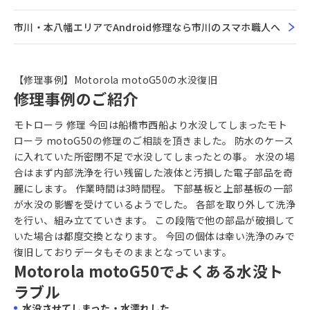
市川・本八幡エリアでAndroid修理なら市川のスマホ職人へ
【修理事例】Motorola motoG50の水没復旧
修理事例のご紹介
モトローラ 修理 今回は船橋市西船より水没してしまったモト
ローラ motoG50の修理のご相談を頂きました。 防水のケース
に入れていた所密閉不足で水没してしまったとの事。 水没の場
合はまず内部洗浄を行い残留した液体と汚損した電子部品を奇
麗にします。 作業時間は3時間程。 下部基板と上部基板の一部
が水没の影響を受けているようでした。 各部を取り外して洗浄
を行い、組み立てていきます。 この段階で他の部品が破損して
いた場合は都度交換となります。 今回の個体は幸い洗浄のみで
復旧しておりデータもそのままとなっています。
Motorola motoG50でよくある水没ト
ラブル
水没させてしまった・水濡れした