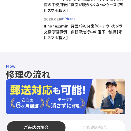
雨の中使用後に画面が映らなくなったケース【市
川スマホ職人】
#iPhone
2026.07.16
IPhone12mini 背面パネル(筐体)+アウトカメラ
交換修理事例｜自転車走行中の落下で破損【市
川スマホ職人】
Flow
修理の流れ
ご来店の場合
ご郵送の場合