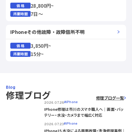
28,800円~
価 格
7日～
所要時間
IPhoneその他故障・故障個所不明
3,850円~
価 格
15分~
所要時間
Blog
修理ブログ
修理ブログ一覧
#iPhone
2026.07.28
IPhone修理は市川のスマホ職人へ｜画面・バッ
テリー・水没・カメラまで幅広く対応
#iPhone
2026.07.23
IPhone15 水没による画面故障・洗浄修理事例｜