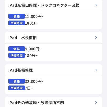
IPad充電口修理・ドックコネクター交換
11,000円~
価 格
180分~
所要時間
IPad 水没復旧
9,900円~
価 格
180分~
所要時間
IPad基板修理
32,800円~
価 格
7日~
所要時間
IPadその他故障・故障個所不明