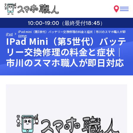
10:00-19:00（最終受付18:45）
iPad mini（第5世代）バッテリー交換修理の料金と症状｜市川のスマホ職人が即
iPad
日対応
IPad Mini（第5世代）バッテ
リー交換修理の料金と症状｜
市川のスマホ職人が即日対応