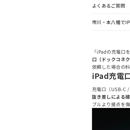
よくあるご質問
市川・本八幡でi
「iPadの充電
口（ドックコネ
依頼した場合の
iPad充
充電口（USB-C 
抜き差しによる
ブルより接点を