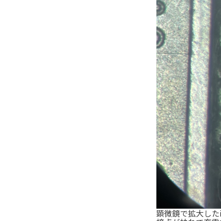
顕微鏡で拡大したi