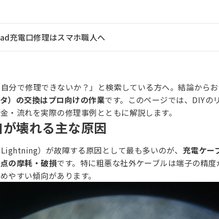
Pad充電口修理はスマホ職人へ
口を自分で修理できないか？」と検索している方へ。結論から
クタ）の交換はプロ向けの作業
です。このページでは、DIYの
料金・流れを実際の修理事例とともに解説します。
電口が壊れる主な原因
/ Lightning）が故障する原因として最も多いのが、
充電ケー
接点の摩耗・破損
です。特に粗悪な社外ケーブルは端子の精度
傷めやすい傾向があります。