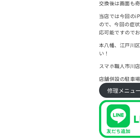
交換後は画面も
当店では今回のiPa
ので、今回の症
応可能ですので
本八幡、江戸川
い！
スマホ職人市川
店舗併設の駐車
修理メニュ