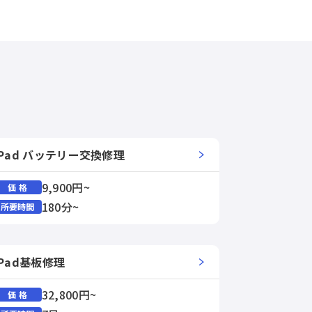
IPad バッテリー交換修理
9,900円~
価 格
180分~
所要時間
IPad基板修理
32,800円~
価 格