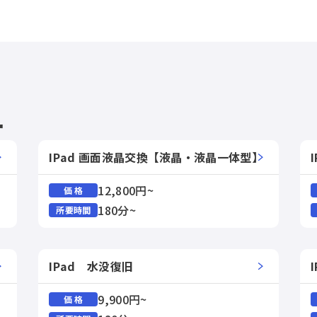
ー
IPad 画面液晶交換【液晶・液晶一体型】
12,800円~
価 格
180分~
所要時間
IPad 水没復旧
9,900円~
価 格