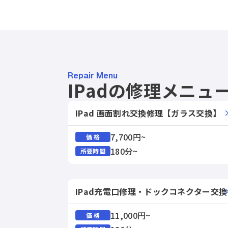
Repair Menu
IPadの修理メニュ
IPad 画面割れ交換修理【ガラス交換】
7,700円~
価 格
180分~
所要時間
IPad充電口修理・ドックコネクター交換
11,000円~
価 格