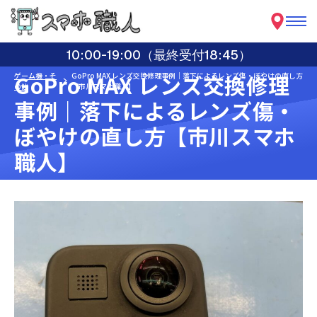
10:00-19:00（最終受付18:45）
GoPro MAX レンズ交換修理
ゲーム機・そ
GoPro MAX レンズ交換修理事例｜落下によるレンズ傷・ぼやけの直し方
の他
【市川スマホ職人】
事例｜落下によるレンズ傷・
ぼやけの直し方【市川スマホ
職人】