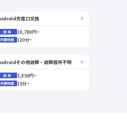
Android充電口交換
10,780円~
価 格
120分~
所要時間
Androidその他故障・故障個所不明
3,850円~
価 格
15分~
所要時間