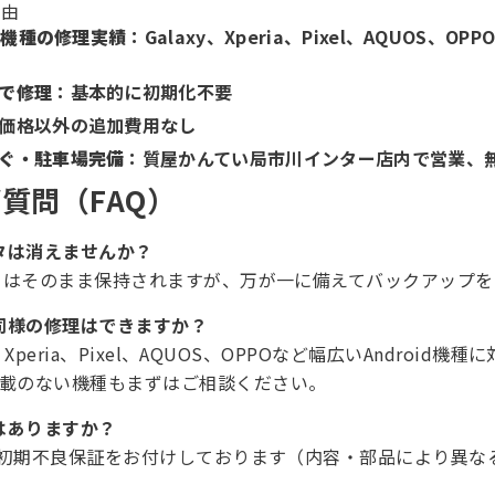
理由
id機種の修理実績
：Galaxy、Xperia、Pixel、AQUOS、O
で修理
：基本的に初期化不要
価格以外の追加費用なし
ぐ・駐車場完備
：質屋かんてい局市川インター店内で営業、
質問（FAQ）
ータは消えませんか？
ータはそのまま保持されますが、万が一に備えてバックアップ
も同様の修理はできますか？
y、Xperia、Pixel、AQUOS、OPPOなど幅広いAndroid
記載のない機種もまずはご相談ください。
証はありますか？
間の初期不良保証をお付けしております（内容・部品により異な