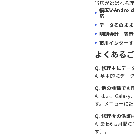
当店が選ばれる
幅広いAndro
応
データそのまま
明朗会計
：表示
市川インターす
よくあるご
Q. 修理中にデ
A. 基本的にデ
Q. 他の機種で
A. はい、Galax
す。メニューに
Q. 修理後の保
A. 最長6カ月
す）。