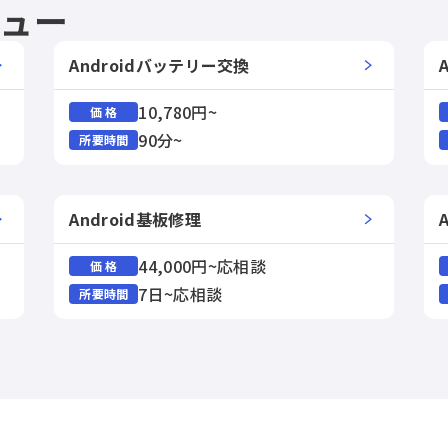
ニュー
Androidバッテリー交換
10,780円~
価 格
90分~
所要時間
Android基板修理
44,000円~応相談
価 格
7日~応相談
所要時間