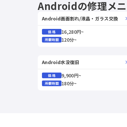
Androidの修理メ
Android画面割れ/液晶・ガラス交換
16,280円~
価 格
120分~
所要時間
Android水没復旧
9,900円~
価 格
180分~
所要時間